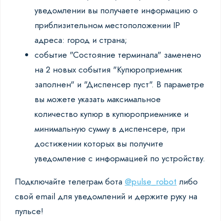
уведомлении вы получаете информацию о
приблизительном местоположении IP
адреса: город и страна;
событие "Состояние терминала" заменено
на 2 новых события "Купюроприемник
заполнен" и "Диспенсер пуст". В параметре
вы можете указать максимальное
количество купюр в купюроприемнике и
минимальную сумму в диспенсере, при
достижении которых вы получите
уведомление с информацией по устройству.
Подключайте телеграм бота
@pulse_robot
либо
свой email для уведомлений и держите руку на
пульсе!