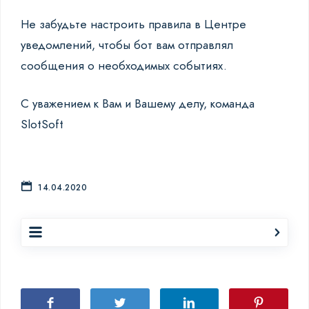
Не забудьте настроить правила в Центре
уведомлений
, чтобы бот вам отправлял
сообщения о необходимых событиях.
С уважением к Вам и Вашему делу, команда
SlotSoft
14.04.2020