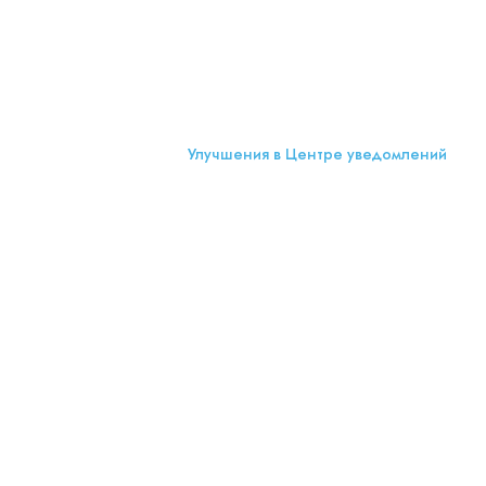
Каталог
Контакты
Домой
Блог
Улучшения в Центре уведомлений
Улучшения в
Диалог
Центре
уведомлений
СлотСофт
14.04.2020