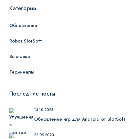
Категории
Обновление
Robot SlotSoft
Выставка
Терминалы
Последние посты
13.10.2023
Обновление игр для Android от SlotSoft
23.09.2023