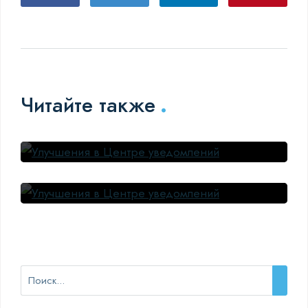
Обновление игр для Android от
.
Читайте также
SlotSoft
ОБНОВЛЕНИЕ
April 14, 2020
Обновление платформы СлотСофт
April 14, 2020