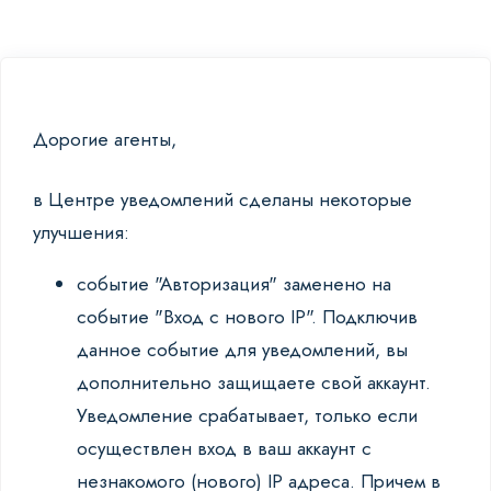
Дорогие
агенты
,
в Центре уведомлений сделаны некоторые
улучшения:
событие "Авторизация" заменено на
событие "Вход с нового IP". Подключив
данное событие для уведомлений, вы
дополнительно защищаете свой аккаунт.
Уведомление срабатывает, только если
осуществлен вход в ваш аккаунт с
незнакомого (нового) IP адреса. Причем в