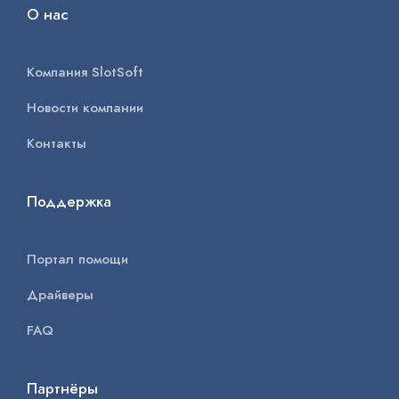
О нас
Компания SlotSoft
Новости компании
Контакты
Поддержка
Портал помощи
Драйверы
FAQ
Партнёры