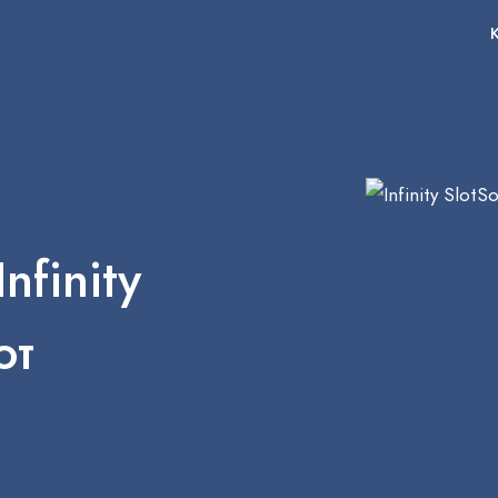
finity
от