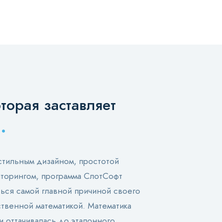
торая заставляет
.
стильным дизайном, простотой
иторингом, программа СлотСофт
ься самой главной причиной своего
ственной математикой. Математика
 оттачивалась до эталонного